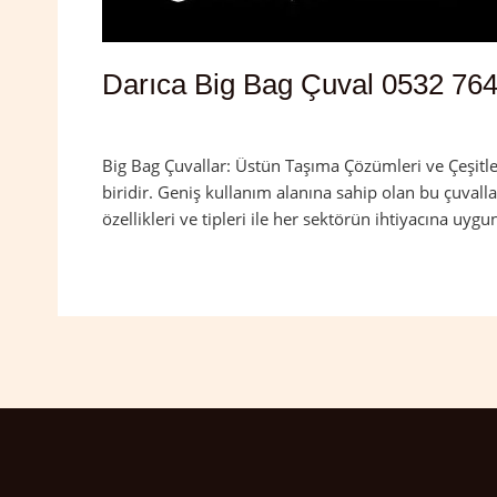
Darıca Big Bag Çuval 0532 764
Yorum bırakın
/
Darıca
,
Kocaeli
/
admin
Big Bag Çuvallar: Üstün Taşıma Çözümleri ve Çeşitle
biridir. Geniş kullanım alanına sahip olan bu çuvall
özellikleri ve tipleri ile her sektörün ihtiyacına uy
Read More »