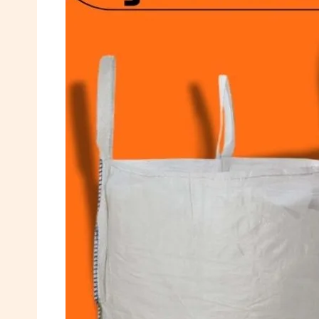
0532
764
40
20