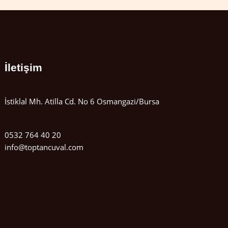
İletişim
İstiklal Mh. Atilla Cd. No 6 Osmangazi/Bursa
0532 764 40 20
info@toptancuval.com