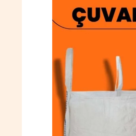
Demirköy
Big
Bag
Çuval
0532
764
40
20