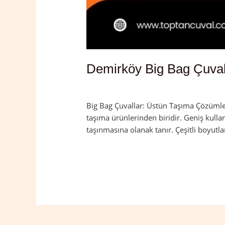
Demirköy Big Bag Çuval
Yorum bırakın
/
Demirköy
,
Kırklareli
/
a
Big Bag Çuvallar: Üstün Taşıma Çözümleri
taşıma ürünlerinden biridir. Geniş kulla
taşınmasına olanak tanır. Çeşitli boyutla
Read More »