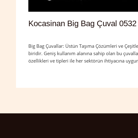
Kocasinan Big Bag Çuval 0532
Yorum bırakın
/
Kayseri
,
Kocasinan
/
admin
Big Bag Çuvallar: Üstün Taşıma Çözümleri ve Çeşitle
biridir. Geniş kullanım alanına sahip olan bu çuvall
özellikleri ve tipleri ile her sektörün ihtiyacına uy
Read More »