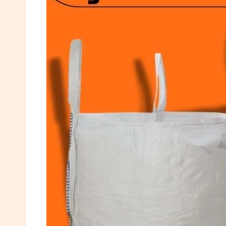
0532
764
40
20