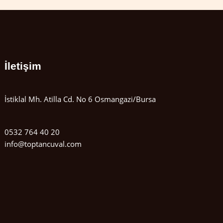
İletişim
İstiklal Mh. Atilla Cd. No 6 Osmangazi/Bursa
0532 764 40 20
info@toptancuval.com