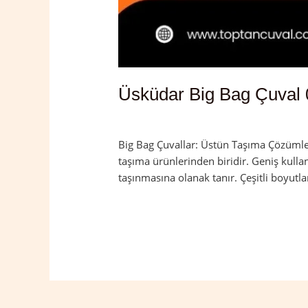
Üsküdar Big Bag Çuval 
Yorum bırakın
/
İstanbul
,
Üsküdar
/
adm
Big Bag Çuvallar: Üstün Taşıma Çözümleri
taşıma ürünlerinden biridir. Geniş kulla
taşınmasına olanak tanır. Çeşitli boyutla
Read More »