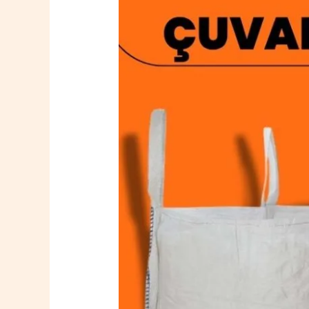
Üsküdar
Big
Bag
Çuval
0532
764
40
20