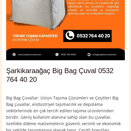
Şarkikaraağaç Big Bag Çuval 0532
764 40 20
Yorum bırakın
/
Isparta
,
Şarkikaraağaç
/
admin
Big Bag Çuvallar: Üstün Taşıma Çözümleri ve Çeşitleri Big
Bag çuvallar, endüstriyel taşımacılık ve depolama
sektörlerinde en çok tercih edilen taşıma ürünlerinden
biridir. Geniş kullanım alanına sahip olan bu çuvallar,
özellikle dökme malzemelerin güvenli, verimli ve ekonomik
bir şekilde taşınmasına olanak tanır. Çeşitli boyutları,