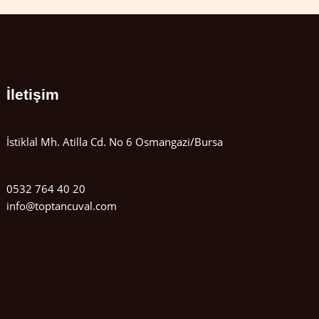
İletişim
İstiklal Mh. Atilla Cd. No 6 Osmangazi/Bursa
0532 764 40 20
info@toptancuval.com