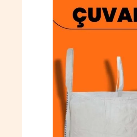
Kayapınar
Big
Bag
Çuval
0532
764
40
20