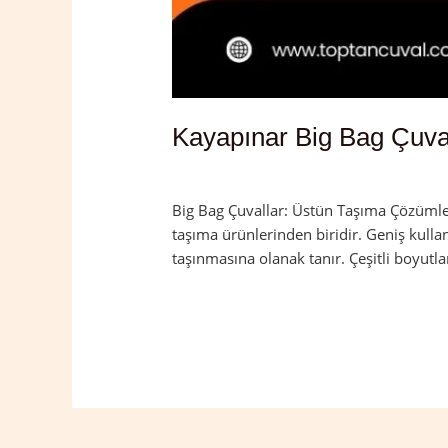
Kayapınar Big Bag Çuva
Yorum bırakın
/
Diyarbakır
,
Kayapınar
/
Big Bag Çuvallar: Üstün Taşıma Çözümleri
taşıma ürünlerinden biridir. Geniş kulla
taşınmasına olanak tanır. Çeşitli boyutla
Read More »