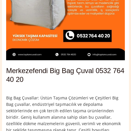
Merkezefendi Big Bag Çuval 0532 764
40 20
Yorum bırakın
/
Denizli
,
Merkezefendi
/
admin
Big Bag Çuvallar: Üstün Taşıma Çözümleri ve Çeşitleri Big
Bag çuvallar, endüstriyel taşımacılık ve depolama
sektörlerinde en çok tercih edilen taşıma ürünlerinden
biridir. Geniş kullanım alanına sahip olan bu çuvallar,
özellikle dökme malzemelerin güvenli, verimli ve ekonomik
bir şekilde taşınmasına olanak tanır. Çeşitli boyutları,