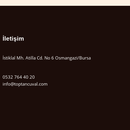
İletişim
İstiklal Mh. Atilla Cd. No 6 Osmangazi/Bursa
0532 764 40 20
info@toptancuval.com