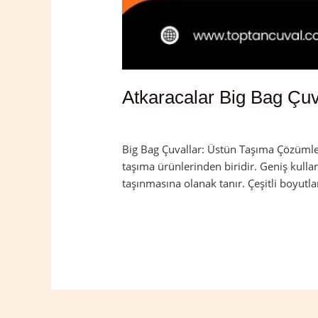
Atkaracalar Big Bag Çu
Yorum bırakın
/
Atkaracalar
,
Çankırı
/
a
Big Bag Çuvallar: Üstün Taşıma Çözümleri
taşıma ürünlerinden biridir. Geniş kulla
taşınmasına olanak tanır. Çeşitli boyutla
Read More »