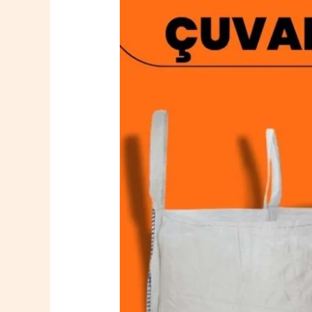
Atkaracalar
Big
Bag
Çuval
0532
764
40
20