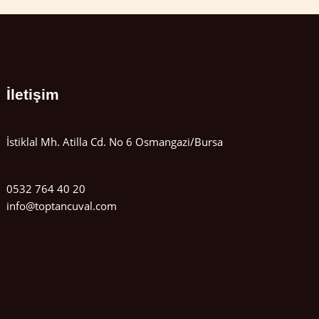
İletişim
İstiklal Mh. Atilla Cd. No 6 Osmangazi/Bursa
0532 764 40 20
info@toptancuval.com