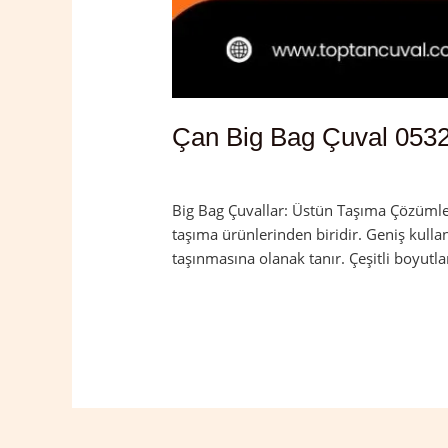
Çan Big Bag Çuval 0532
Yorum bırakın
/
Çan
,
Çanakkale
/
admin
Big Bag Çuvallar: Üstün Taşıma Çözümleri
taşıma ürünlerinden biridir. Geniş kulla
taşınmasına olanak tanır. Çeşitli boyutla
Read More »