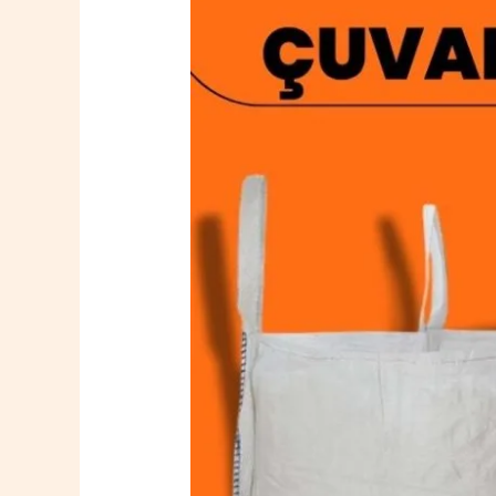
Çan
Big
Bag
Çuval
0532
764
40
20