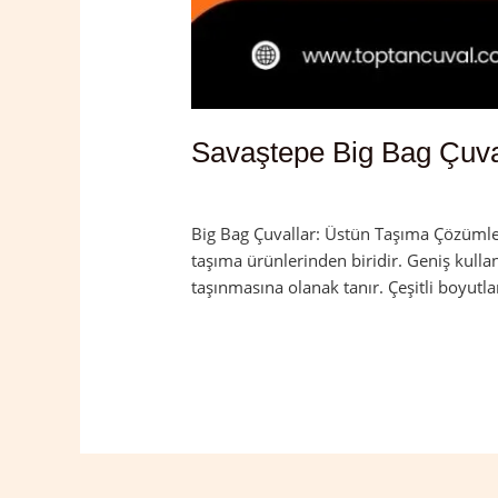
Savaştepe Big Bag Çuva
Yorum bırakın
/
Balıkesir
,
Savaştepe
/
a
Big Bag Çuvallar: Üstün Taşıma Çözümleri
taşıma ürünlerinden biridir. Geniş kulla
taşınmasına olanak tanır. Çeşitli boyutla
Read More »