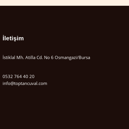
İletişim
İstiklal Mh. Atilla Cd. No 6 Osmangazi/Bursa
0532 764 40 20
info@toptancuval.com