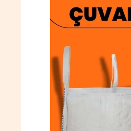
Savaştepe
Big
Bag
Çuval
0532
764
40
20