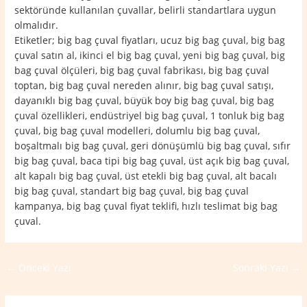
sektöründe kullanılan çuvallar, belirli standartlara uygun
olmalıdır.
Etiketler; big bag çuval fiyatları, ucuz big bag çuval, big bag
çuval satın al, ikinci el big bag çuval, yeni big bag çuval, big
bag çuval ölçüleri, big bag çuval fabrikası, big bag çuval
toptan, big bag çuval nereden alınır, big bag çuval satışı,
dayanıklı big bag çuval, büyük boy big bag çuval, big bag
çuval özellikleri, endüstriyel big bag çuval, 1 tonluk big bag
çuval, big bag çuval modelleri, dolumlu big bag çuval,
boşaltmalı big bag çuval, geri dönüşümlü big bag çuval, sıfır
big bag çuval, baca tipi big bag çuval, üst açık big bag çuval,
alt kapalı big bag çuval, üst etekli big bag çuval, alt bacalı
big bag çuval, standart big bag çuval, big bag çuval
kampanya, big bag çuval fiyat teklifi, hızlı teslimat big bag
çuval.
←
Önceki Yazı
Sonraki Yazı
→