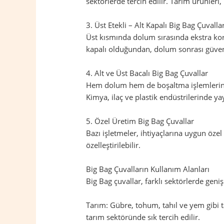
sektörlerde tercih edilir. Tarım ürünleri
3. Üst Etekli – Alt Kapalı Big Bag Çuvalla
Üst kısmında dolum sırasında ekstra koru
kapalı olduğundan, dolum sonrası güvenl
4. Alt ve Üst Bacalı Big Bag Çuvallar
Hem dolum hem de boşaltma işlemlerinin 
Kimya, ilaç ve plastik endüstrilerinde yay
5. Özel Üretim Big Bag Çuvallar
Bazı işletmeler, ihtiyaçlarına uygun öze
özelleştirilebilir.
Big Bag Çuvalların Kullanım Alanları
Big Bag çuvallar, farklı sektörlerde geniş
Tarım: Gübre, tohum, tahıl ve yem gibi t
tarım sektöründe sık tercih edilir.