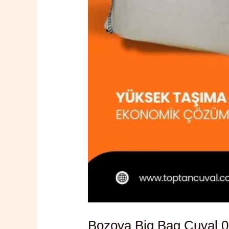
Bozova Big Bag Çuval 0