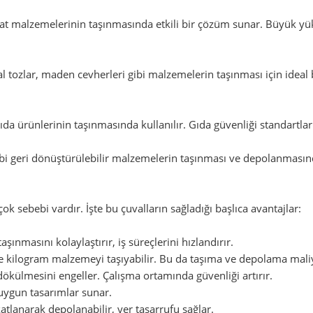
aat malzemelerinin taşınmasında etkili bir çözüm sunar. Büyük yük
 tozlar, maden cevherleri gibi malzemelerin taşınması için ideal 
 gıda ürünlerinin taşınmasında kullanılır. Gıda güvenliği standart
bi geri dönüştürülebilir malzemelerin taşınması ve depolanmasınd
ok sebebi vardır. İşte bu çuvalların sağladığı başlıca avantajlar:
ınmasını kolaylaştırır, iş süreçlerini hızlandırır.
ce kilogram malzemeyi taşıyabilir. Bu da taşıma ve depolama maliy
ökülmesini engeller. Çalışma ortamında güvenliği artırır.
a uygun tasarımlar sunar.
tlanarak depolanabilir, yer tasarrufu sağlar.