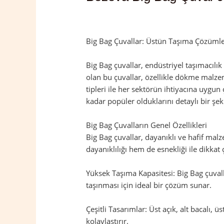
Yorum bırakın
/
Bozova
,
Şanlıurfa
/ Yaz
Big Bag Çuvallar: Üstün Taşıma Çözümler
Big Bag çuvallar, endüstriyel taşımacılı
olan bu çuvallar, özellikle dökme malzeme
tipleri ile her sektörün ihtiyacına uygun
kadar popüler olduklarını detaylı bir şek
Big Bag Çuvalların Genel Özellikleri
Big Bag çuvallar, dayanıklı ve hafif mal
dayanıklılığı hem de esnekliği ile dikkat 
Yüksek Taşıma Kapasitesi: Big Bag çuvalla
taşınması için ideal bir çözüm sunar.
Çeşitli Tasarımlar: Üst açık, alt bacalı, ü
kolaylaştırır.