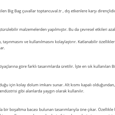
ilen Big Bag çuvallar toptancuval.tr , dış etkenlere karşı dirençli
türülebilir malzemelerden yapılmıştır. Bu da çevresel etkileri az
ı, taşınmasını ve kullanılmasını kolaylaştırır. Katlanabilir özellikl
ar.
açlarına göre farklı tasarımlarda üretilir. İşte en sık kullanılan Bi
olduğu için kolay dolum imkanı sunar. Alt kısmı kapalı olduğundan
endüstrisi gibi alanlarda yaygın olarak kullanılır.
nda bir boşaltma bacası bulunan tasarımlarıyla öne çıkar. Özellikle