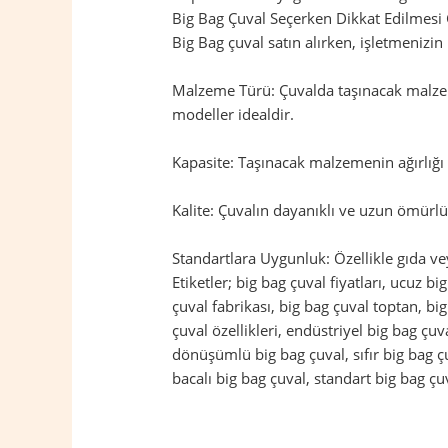
Big Bag Çuval Seçerken Dikkat Edilmesi
Big Bag çuval satın alırken, işletmenizi
Malzeme Türü: Çuvalda taşınacak malzem
modeller idealdir.
Kapasite: Taşınacak malzemenin ağırlığı 
Kalite: Çuvalın dayanıklı ve uzun ömürlü 
Standartlara Uygunluk: Özellikle gıda ve
Etiketler; big bag çuval fiyatları, ucuz bi
çuval fabrikası, big bag çuval toptan, bi
çuval özellikleri, endüstriyel big bag çu
dönüşümlü big bag çuval, sıfır big bag çuv
bacalı big bag çuval, standart big bag çuv