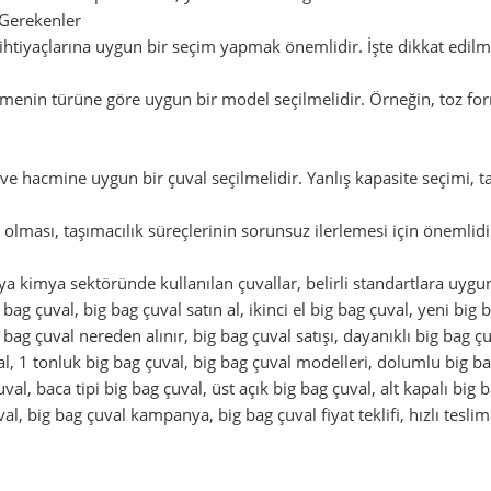
 Gerekenler
n ihtiyaçlarına uygun bir seçim yapmak önemlidir. İşte dikkat edilm
enin türüne göre uygun bir model seçilmelidir. Örneğin, toz for
ve hacmine uygun bir çuval seçilmelidir. Yanlış kapasite seçimi, ta
olması, taşımacılık süreçlerinin sorunsuz ilerlemesi için önemlidi
ya kimya sektöründe kullanılan çuvallar, belirli standartlara uygun
g bag çuval, big bag çuval satın al, ikinci el big bag çuval, yeni big
g bag çuval nereden alınır, big bag çuval satışı, dayanıklı big bag 
val, 1 tonluk big bag çuval, big bag çuval modelleri, dolumlu big ba
al, baca tipi big bag çuval, üst açık big bag çuval, alt kapalı big ba
al, big bag çuval kampanya, big bag çuval fiyat teklifi, hızlı teslim