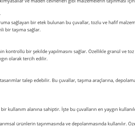
, kimyasallar ve maden cevherleri gibi malzemelerin taşınması için 
r
ma sağlayan bir etek bulunan bu çuvallar, tozlu ve hafif malzemele
i bir taşıma sağlar.
kontrollü bir şekilde yapılmasını sağlar. Özellikle granül ve t
gın olarak tercih edilir.
l tasarımlar talep edebilir. Bu çuvallar, taşıma araçlarına, depol
 bir kullanım alanına sahiptir. İşte bu çuvalların en yaygın kullanıl
arımsal ürünlerin taşınmasında ve depolanmasında kullanılır. Özell