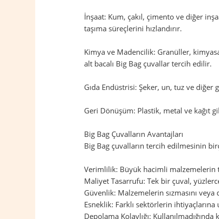
İnşaat: Kum, çakıl, çimento ve diğer inş
taşıma süreçlerini hızlandırır.
Kimya ve Madencilik: Granüller, kimyasal
alt bacalı Big Bag çuvallar tercih edilir.
Gıda Endüstrisi: Şeker, un, tuz ve diğer
Geri Dönüşüm: Plastik, metal ve kağıt gi
Big Bag Çuvalların Avantajları
Big Bag çuvalların tercih edilmesinin birç
Verimlilik: Büyük hacimli malzemelerin taş
Maliyet Tasarrufu: Tek bir çuval, yüzler
Güvenlik: Malzemelerin sızmasını veya d
Esneklik: Farklı sektörlerin ihtiyaçların
Depolama Kolaylığı: Kullanılmadığında ka