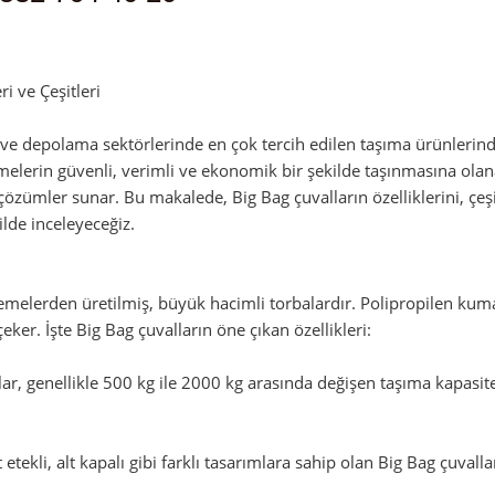
an
admin
i ve Çeşitleri
k ve depolama sektörlerinde en çok tercih edilen taşıma ürünlerind
lerin güvenli, verimli ve ekonomik bir şekilde taşınmasına olanak t
 çözümler sunar. Bu makalede, Big Bag çuvalların özelliklerini, çeş
ilde inceleyeceğiz.
zemelerden üretilmiş, büyük hacimli torbalardır. Polipropilen ku
çeker. İşte Big Bag çuvalların öne çıkan özellikleri:
r, genellikle 500 kg ile 2000 kg arasında değişen taşıma kapasitele
st etekli, alt kapalı gibi farklı tasarımlara sahip olan Big Bag çuval