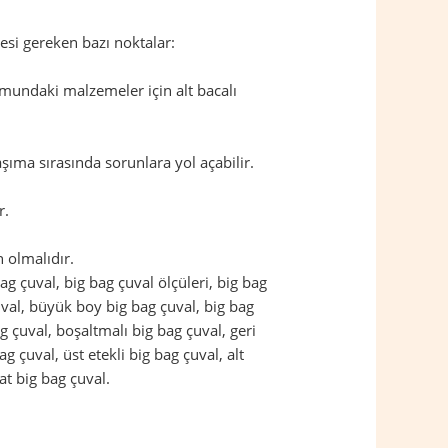
esi gereken bazı noktalar:
mundaki malzemeler için alt bacalı
şıma sırasında sorunlara yol açabilir.
r.
 olmalıdır.
 bag çuval, big bag çuval ölçüleri, big bag
çuval, büyük boy big bag çuval, big bag
g çuval, boşaltmalı big bag çuval, geri
g çuval, üst etekli big bag çuval, alt
at big bag çuval.