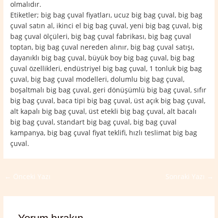
olmalıdır.
Etiketler; big bag çuval fiyatları, ucuz big bag çuval, big bag
çuval satın al, ikinci el big bag çuval, yeni big bag çuval, big
bag çuval ölçüleri, big bag çuval fabrikası, big bag çuval
toptan, big bag çuval nereden alınır, big bag çuval satışı,
dayanıklı big bag çuval, büyük boy big bag çuval, big bag
çuval özellikleri, endüstriyel big bag çuval, 1 tonluk big bag
çuval, big bag çuval modelleri, dolumlu big bag çuval,
boşaltmalı big bag çuval, geri dönüşümlü big bag çuval, sıfır
big bag çuval, baca tipi big bag çuval, üst açık big bag çuval,
alt kapalı big bag çuval, üst etekli big bag çuval, alt bacalı
big bag çuval, standart big bag çuval, big bag çuval
kampanya, big bag çuval fiyat teklifi, hızlı teslimat big bag
çuval.
←
Önceki Yazı
Sonraki Yazı
→