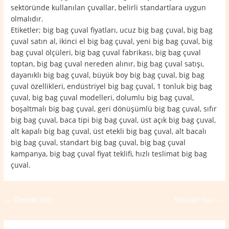
sektöründe kullanılan çuvallar, belirli standartlara uygun
olmalıdır.
Etiketler; big bag çuval fiyatları, ucuz big bag çuval, big bag
çuval satın al, ikinci el big bag çuval, yeni big bag çuval, big
bag çuval ölçüleri, big bag çuval fabrikası, big bag çuval
toptan, big bag çuval nereden alınır, big bag çuval satışı,
dayanıklı big bag çuval, büyük boy big bag çuval, big bag
çuval özellikleri, endüstriyel big bag çuval, 1 tonluk big bag
çuval, big bag çuval modelleri, dolumlu big bag çuval,
boşaltmalı big bag çuval, geri dönüşümlü big bag çuval, sıfır
big bag çuval, baca tipi big bag çuval, üst açık big bag çuval,
alt kapalı big bag çuval, üst etekli big bag çuval, alt bacalı
big bag çuval, standart big bag çuval, big bag çuval
kampanya, big bag çuval fiyat teklifi, hızlı teslimat big bag
çuval.
←
Önceki Yazı
Sonraki Yazı
→