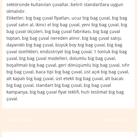
sektöründe kullanılan çuvallar, belirli standartlara uygun
olmalıdır.
Etiketler; big bag çuval fiyatları, ucuz big bag çuval, big bag
çuval satın al, ikinci el big bag çuval, yeni big bag çuval, big
bag çuval ölçüleri, big bag çuval fabrikası, big bag çuval
toptan, big bag çuval nereden alınır, big bag çuval satışı,
dayanıklı big bag çuval, büyük boy big bag çuval, big bag
çuval özellikleri, endüstriyel big bag çuval, 1 tonluk big bag
çuval, big bag çuval modelleri, dolumlu big bag çuval,
boşaltmalı big bag çuval, geri dönüşümlü big bag çuval, sıfır
big bag çuval, baca tipi big bag çuval, üst açık big bag çuval,
alt kapalı big bag çuval, üst etekli big bag çuval, alt bacalı
big bag çuval, standart big bag çuval, big bag çuval
kampanya, big bag çuval fiyat teklifi, hızlı teslimat big bag
çuval.
←
Önceki Yazı
Sonraki Yazı
→