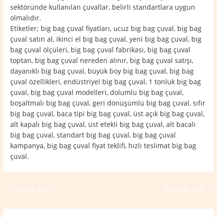
sektöründe kullanılan çuvallar, belirli standartlara uygun
olmalıdır.
Etiketler; big bag çuval fiyatları, ucuz big bag çuval, big bag
çuval satın al, ikinci el big bag çuval, yeni big bag çuval, big
bag çuval ölçüleri, big bag çuval fabrikası, big bag çuval
toptan, big bag çuval nereden alınır, big bag çuval satışı,
dayanıklı big bag çuval, büyük boy big bag çuval, big bag
çuval özellikleri, endüstriyel big bag çuval, 1 tonluk big bag
çuval, big bag çuval modelleri, dolumlu big bag çuval,
boşaltmalı big bag çuval, geri dönüşümlü big bag çuval, sıfır
big bag çuval, baca tipi big bag çuval, üst açık big bag çuval,
alt kapalı big bag çuval, üst etekli big bag çuval, alt bacalı
big bag çuval, standart big bag çuval, big bag çuval
kampanya, big bag çuval fiyat teklifi, hızlı teslimat big bag
çuval.
←
Önceki Yazı
Sonraki Yazı
→