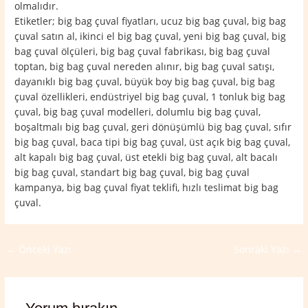
olmalıdır.
Etiketler; big bag çuval fiyatları, ucuz big bag çuval, big bag
çuval satın al, ikinci el big bag çuval, yeni big bag çuval, big
bag çuval ölçüleri, big bag çuval fabrikası, big bag çuval
toptan, big bag çuval nereden alınır, big bag çuval satışı,
dayanıklı big bag çuval, büyük boy big bag çuval, big bag
çuval özellikleri, endüstriyel big bag çuval, 1 tonluk big bag
çuval, big bag çuval modelleri, dolumlu big bag çuval,
boşaltmalı big bag çuval, geri dönüşümlü big bag çuval, sıfır
big bag çuval, baca tipi big bag çuval, üst açık big bag çuval,
alt kapalı big bag çuval, üst etekli big bag çuval, alt bacalı
big bag çuval, standart big bag çuval, big bag çuval
kampanya, big bag çuval fiyat teklifi, hızlı teslimat big bag
çuval.
←
Önceki Yazı
Sonraki Yazı
→