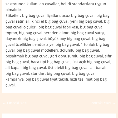
sektöründe kullanılan çuvallar, belirli standartlara uygun
olmalıdır.
Etiketler; big bag çuval fiyatları, ucuz big bag çuval, big bag
çuval satın al, ikinci el big bag çuval, yeni big bag çuval, big
bag çuval ölçüleri, big bag çuval fabrikası, big bag çuval
toptan, big bag çuval nereden alınır, big bag çuval satışı,
dayanıklı big bag çuval, büyük boy big bag çuval, big bag
çuval özellikleri, endüstriyel big bag çuval, 1 tonluk big bag
çuval, big bag çuval modelleri, dolumlu big bag çuval,
boşaltmalı big bag çuval, geri dönüşümlü big bag çuval, sıfır
big bag çuval, baca tipi big bag çuval, üst açık big bag çuval,
alt kapalı big bag çuval, üst etekli big bag çuval, alt bacalı
big bag çuval, standart big bag çuval, big bag çuval
kampanya, big bag çuval fiyat teklifi, hızlı teslimat big bag
çuval.
←
Önceki Yazı
Sonraki Yazı
→