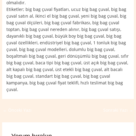
olmalıdır.
Etiketler; big bag çuval fiyatları, ucuz big bag çuval, big bag
çuval satın al, ikinci el big bag çuval, yeni big bag çuval, big
bag çuval ölçüleri, big bag çuval fabrikası, big bag çuval
toptan, big bag çuval nereden alınır, big bag çuval satışı,
dayanıklı big bag çuval, büyük boy big bag çuval, big bag
çuval özellikleri, endüstriyel big bag çuval, 1 tonluk big bag
çuval, big bag çuval modelleri, dolumlu big bag çuval,
boşaltmalı big bag çuval, geri dönüşümlü big bag çuval, sıfır
big bag çuval, baca tipi big bag çuval, üst açık big bag çuval,
alt kapalı big bag çuval, üst etekli big bag çuval, alt bacalı
big bag çuval, standart big bag çuval, big bag çuval
kampanya, big bag çuval fiyat teklifi, hızlı teslimat big bag
çuval.
←
Önceki Yazı
Sonraki Yazı
→