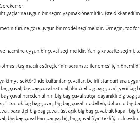
 Gerekenler
n ihtiyaçlarına uygun bir seçim yapmak önemlidir. İşte dikkat edilm
enin türüne göre uygun bir model seçilmelidir. Örneğin, toz for
ve hacmine uygun bir çuval seçilmelidir. Yanlış kapasite seçimi, ta
olması, taşımacılık süreçlerinin sorunsuz ilerlemesi için önemlidi
ya kimya sektöründe kullanılan çuvallar, belirli standartlara uygun
g bag çuval, big bag çuval satın al, ikinci el big bag çuval, yeni big
g bag çuval nereden alınır, big bag çuval satışı, dayanıklı big bag 
val, 1 tonluk big bag çuval, big bag çuval modelleri, dolumlu big ba
al, baca tipi big bag çuval, üst açık big bag çuval, alt kapalı big ba
al, big bag çuval kampanya, big bag çuval fiyat teklifi, hızlı teslim