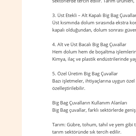
sektörlerde tercih edilir. Tarım ürünleri
3. Üst Etekli – Alt Kapalı Big Bag Çuvalla
Üst kısmında dolum sırasında ekstra koru
kapalı olduğundan, dolum sonrası güvenl
4. Alt ve Üst Bacalı Big Bag Çuvallar
Hem dolum hem de boşaltma işlemlerinin 
Kimya, ilaç ve plastik endüstrilerinde yay
5. Özel Üretim Big Bag Çuvallar
Bazı işletmeler, ihtiyaçlarına uygun öze
özelleştirilebilir.
Big Bag Çuvalların Kullanım Alanları
Big Bag çuvallar, farklı sektörlerde geniş
Tarım: Gübre, tohum, tahıl ve yem gibi t
tarım sektöründe sık tercih edilir.