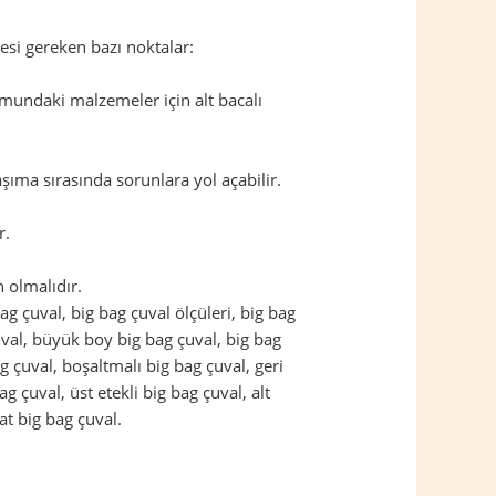
esi gereken bazı noktalar:
mundaki malzemeler için alt bacalı
şıma sırasında sorunlara yol açabilir.
r.
 olmalıdır.
 bag çuval, big bag çuval ölçüleri, big bag
çuval, büyük boy big bag çuval, big bag
g çuval, boşaltmalı big bag çuval, geri
g çuval, üst etekli big bag çuval, alt
at big bag çuval.