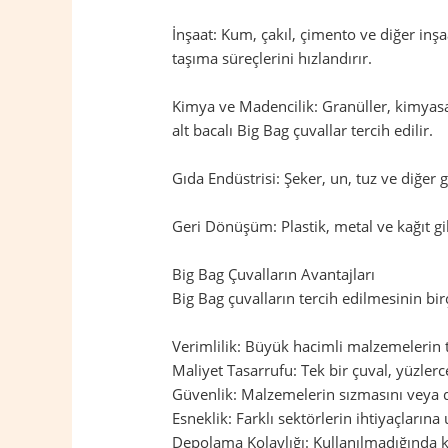
İnşaat: Kum, çakıl, çimento ve diğer inş
taşıma süreçlerini hızlandırır.
Kimya ve Madencilik: Granüller, kimyasal
alt bacalı Big Bag çuvallar tercih edilir.
Gıda Endüstrisi: Şeker, un, tuz ve diğer
Geri Dönüşüm: Plastik, metal ve kağıt gi
Big Bag Çuvalların Avantajları
Big Bag çuvalların tercih edilmesinin birç
Verimlilik: Büyük hacimli malzemelerin taş
Maliyet Tasarrufu: Tek bir çuval, yüzler
Güvenlik: Malzemelerin sızmasını veya d
Esneklik: Farklı sektörlerin ihtiyaçların
Depolama Kolaylığı: Kullanılmadığında ka