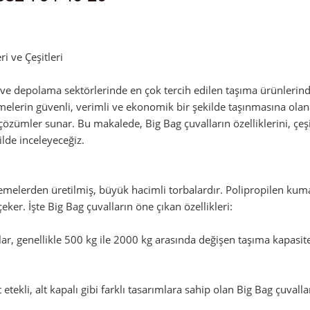
admin
i ve Çeşitleri
k ve depolama sektörlerinde en çok tercih edilen taşıma ürünlerind
lerin güvenli, verimli ve ekonomik bir şekilde taşınmasına olanak t
 çözümler sunar. Bu makalede, Big Bag çuvalların özelliklerini, çeş
ilde inceleyeceğiz.
zemelerden üretilmiş, büyük hacimli torbalardır. Polipropilen ku
çeker. İşte Big Bag çuvalların öne çıkan özellikleri:
r, genellikle 500 kg ile 2000 kg arasında değişen taşıma kapasitele
st etekli, alt kapalı gibi farklı tasarımlara sahip olan Big Bag çuval