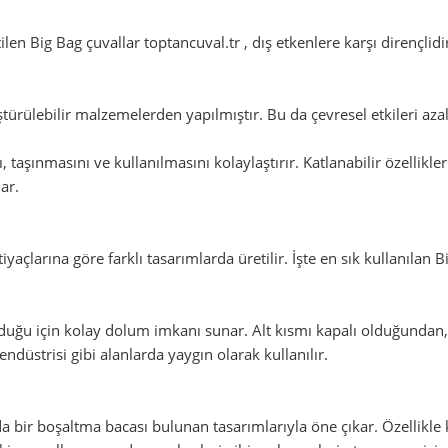
ilen Big Bag çuvallar toptancuval.tr , dış etkenlere karşı dirençli
türülebilir malzemelerden yapılmıştır. Bu da çevresel etkileri az
ı, taşınmasını ve kullanılmasını kolaylaştırır. Katlanabilir özellikl
ar.
açlarına göre farklı tasarımlarda üretilir. İşte en sık kullanılan Bi
olduğu için kolay dolum imkanı sunar. Alt kısmı kapalı olduğundan
endüstrisi gibi alanlarda yaygın olarak kullanılır.
nda bir boşaltma bacası bulunan tasarımlarıyla öne çıkar. Özellikle