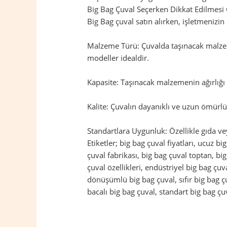
Big Bag Çuval Seçerken Dikkat Edilmesi
Big Bag çuval satın alırken, işletmenizi
Malzeme Türü: Çuvalda taşınacak malzem
modeller idealdir.
Kapasite: Taşınacak malzemenin ağırlığı 
Kalite: Çuvalın dayanıklı ve uzun ömürlü 
Standartlara Uygunluk: Özellikle gıda ve
Etiketler; big bag çuval fiyatları, ucuz bi
çuval fabrikası, big bag çuval toptan, bi
çuval özellikleri, endüstriyel big bag çu
dönüşümlü big bag çuval, sıfır big bag çuv
bacalı big bag çuval, standart big bag çuv