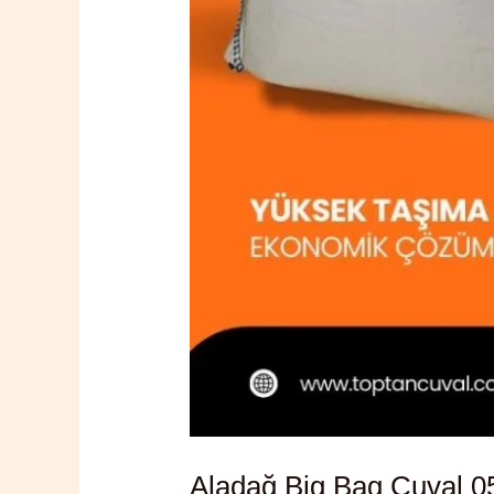
Aladağ Big Bag Çuval 0