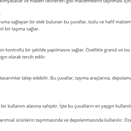
, kimyasallar ve maden cevherleri gibi malzemelerin taşınması için 
r
ma sağlayan bir etek bulunan bu çuvallar, tozlu ve hafif malzemele
i bir taşıma sağlar.
kontrollü bir şekilde yapılmasını sağlar. Özellikle granül ve t
gın olarak tercih edilir.
l tasarımlar talep edebilir. Bu çuvallar, taşıma araçlarına, depol
 bir kullanım alanına sahiptir. İşte bu çuvalların en yaygın kullanıl
arımsal ürünlerin taşınmasında ve depolanmasında kullanılır. Özell