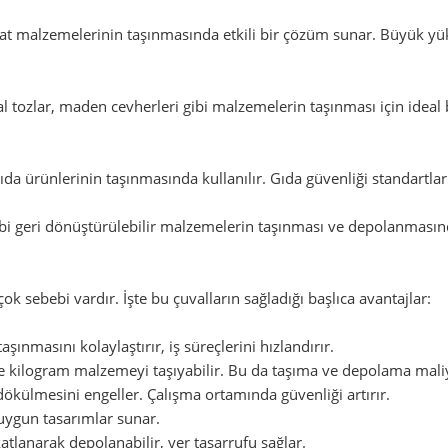
aat malzemelerinin taşınmasında etkili bir çözüm sunar. Büyük yük
 tozlar, maden cevherleri gibi malzemelerin taşınması için ideal 
 gıda ürünlerinin taşınmasında kullanılır. Gıda güvenliği standart
bi geri dönüştürülebilir malzemelerin taşınması ve depolanmasınd
ok sebebi vardır. İşte bu çuvalların sağladığı başlıca avantajlar:
ınmasını kolaylaştırır, iş süreçlerini hızlandırır.
ce kilogram malzemeyi taşıyabilir. Bu da taşıma ve depolama maliy
ökülmesini engeller. Çalışma ortamında güvenliği artırır.
a uygun tasarımlar sunar.
tlanarak depolanabilir, yer tasarrufu sağlar.