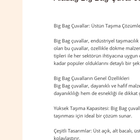
Yorum bırakın
/
Adana
,
Aladağ
/ Yazan
Big Bag Çuvallar: Üstün Taşıma Çözümler
Big Bag çuvallar, endüstriyel taşımacılı
olan bu çuvallar, özellikle dökme malzeme
tipleri ile her sektörün ihtiyacına uygun
kadar popüler olduklarını detaylı bir şek
Big Bag Çuvalların Genel Özellikleri
Big Bag çuvallar, dayanıklı ve hafif mal
dayanıklılığı hem de esnekliği ile dikkat 
Yüksek Taşıma Kapasitesi: Big Bag çuvalla
taşınması için ideal bir çözüm sunar.
Çeşitli Tasarımlar: Üst açık, alt bacalı, ü
kolaylaştırır.