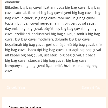
olmalıdır.
Etiketler; big bag çuval fiyatları, ucuz big bag çuval, big bag
çuval satın al, ikinci el big bag çuval, yeni big bag çuval, big
bag çuval ölçüleri, big bag çuval fabrikası, big bag çuval
toptan, big bag çuval nereden alınır, big bag çuval satışı,
dayanıklı big bag çuval, büyük boy big bag çuval, big bag
çuval özellikleri, endüstriyel big bag çuval, 1 tonluk big bag
çuval, big bag çuval modelleri, dolumlu big bag çuval,
boşaltmalı big bag çuval, geri dönüşümlü big bag çuval, sıfır
big bag çuval, baca tipi big bag çuval, üst açık big bag çuval,
alt kapalı big bag çuval, üst etekli big bag çuval, alt bacalı
big bag çuval, standart big bag çuval, big bag çuval
kampanya, big bag çuval fiyat teklifi, hızlı teslimat big bag
çuval.
←
Önceki Yazı
Sonraki Yazı
→