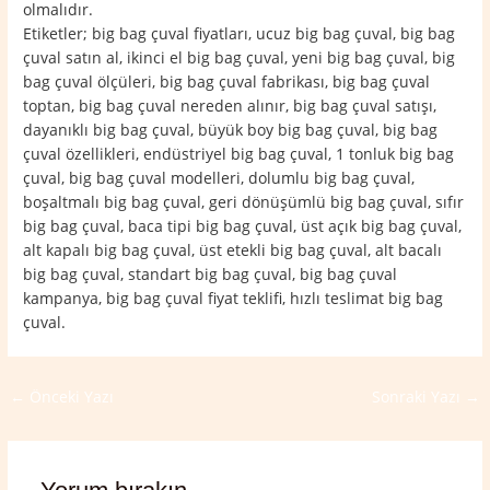
olmalıdır.
Etiketler; big bag çuval fiyatları, ucuz big bag çuval, big bag
çuval satın al, ikinci el big bag çuval, yeni big bag çuval, big
bag çuval ölçüleri, big bag çuval fabrikası, big bag çuval
toptan, big bag çuval nereden alınır, big bag çuval satışı,
dayanıklı big bag çuval, büyük boy big bag çuval, big bag
çuval özellikleri, endüstriyel big bag çuval, 1 tonluk big bag
çuval, big bag çuval modelleri, dolumlu big bag çuval,
boşaltmalı big bag çuval, geri dönüşümlü big bag çuval, sıfır
big bag çuval, baca tipi big bag çuval, üst açık big bag çuval,
alt kapalı big bag çuval, üst etekli big bag çuval, alt bacalı
big bag çuval, standart big bag çuval, big bag çuval
kampanya, big bag çuval fiyat teklifi, hızlı teslimat big bag
çuval.
←
Önceki Yazı
Sonraki Yazı
→