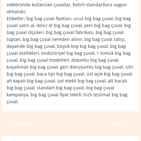
sektöründe kullanılan çuvallar, belirli standartlara uygun
olmalıdır.
Etiketler; big bag çuval fiyatları, ucuz big bag çuval, big bag
çuval satın al, ikinci el big bag çuval, yeni big bag çuval, big
bag çuval ölçüleri, big bag çuval fabrikası, big bag çuval
toptan, big bag çuval nereden alınır, big bag çuval satışı,
dayanıklı big bag çuval, büyük boy big bag çuval, big bag
çuval özellikleri, endüstriyel big bag çuval, 1 tonluk big bag
çuval, big bag çuval modelleri, dolumlu big bag çuval,
boşaltmalı big bag çuval, geri dönüşümlü big bag çuval, sıfır
big bag çuval, baca tipi big bag çuval, üst açık big bag çuval,
alt kapalı big bag çuval, üst etekli big bag çuval, alt bacalı
big bag çuval, standart big bag çuval, big bag çuval
kampanya, big bag çuval fiyat teklifi, hızlı teslimat big bag
çuval.
←
Önceki Yazı
Sonraki Yazı
→