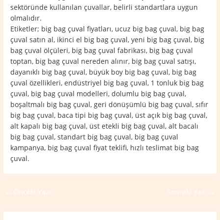
sektöründe kullanılan çuvallar, belirli standartlara uygun
olmalıdır.
Etiketler; big bag çuval fiyatları, ucuz big bag çuval, big bag
çuval satın al, ikinci el big bag çuval, yeni big bag çuval, big
bag çuval ölçüleri, big bag çuval fabrikası, big bag çuval
toptan, big bag çuval nereden alınır, big bag çuval satışı,
dayanıklı big bag çuval, büyük boy big bag çuval, big bag
çuval özellikleri, endüstriyel big bag çuval, 1 tonluk big bag
çuval, big bag çuval modelleri, dolumlu big bag çuval,
boşaltmalı big bag çuval, geri dönüşümlü big bag çuval, sıfır
big bag çuval, baca tipi big bag çuval, üst açık big bag çuval,
alt kapalı big bag çuval, üst etekli big bag çuval, alt bacalı
big bag çuval, standart big bag çuval, big bag çuval
kampanya, big bag çuval fiyat teklifi, hızlı teslimat big bag
çuval.
←
Önceki Yazı
Sonraki Yazı
→